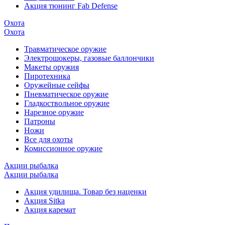
Акция тюнинг Fab Defense
Охота
Охота
Травматическое оружие
Электрошокеры, газовые баллончики
Макеты оружия
Пиротехника
Оружейные сейфы
Пневматическое оружие
Гладкоствольное оружие
Нарезное оружие
Патроны
Ножи
Все для охоты
Комиссионное оружие
Акции рыбалка
Акции рыбалка
Акция удилища. Товар без наценки
Акция Sitka
Акция каремат