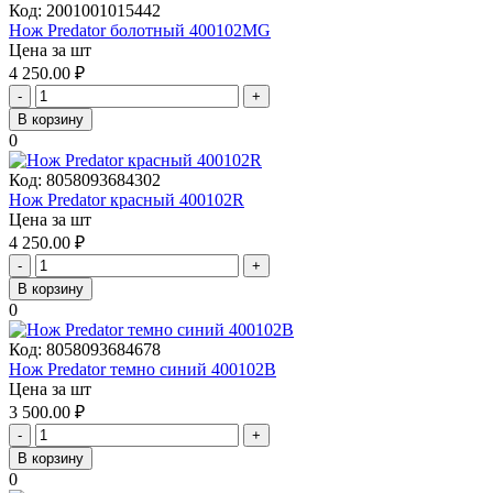
Код:
2001001015442
Нож Predator болотный 400102MG
Цена за шт
4 250.00
₽
-
+
В корзину
0
Код:
8058093684302
Нож Predator красный 400102R
Цена за шт
4 250.00
₽
-
+
В корзину
0
Код:
8058093684678
Нож Predator темно синий 400102B
Цена за шт
3 500.00
₽
-
+
В корзину
0