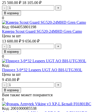
25 500.00
₽
18 105.00
₽
-
+
В корзину
0
Код:
6944053801198
Камера Scout Guard SG520-24MHD Gren Camo
Цена за шт
13 600.00
₽
9 656.00
₽
-
+
В корзину
0
Код:
Прицел 3-9*32 Leapers UGT AO BH-UTG393L
Цена за шт
9 450.00
₽
-
+
В корзину
Вам также может понравится
0
Код:
2001000085538