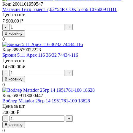
Код:
2001101959547
Магазин Тигр 5 мест 7,62*54R СОК-5 сб6 107600911111
Цена за шт
7 900.00
₽
-
+
В корзину
0
Код:
888579022223
Брюки 5.11 Apex 116 36/32 74434-116
Цена за шт
14 600.00
₽
-
+
В корзину
0
Код:
6909113000447
Воблер Matador 25гр 14 1951761-100 18628
Цена за шт
200.00
₽
-
+
В корзину
0