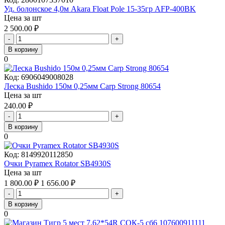
Уд. болонское 4,0м Akara Float Pole 15-35гр AFP-400BK
Цена за шт
2 500.00
₽
-
+
В корзину
0
Код:
6906049008028
Леска Bushido 150м 0,25мм Carp Strong 80654
Цена за шт
240.00
₽
-
+
В корзину
0
Код:
8149920112850
Очки Pyramex Rotator SB4930S
Цена за шт
1 800.00
₽
1 656.00
₽
-
+
В корзину
0