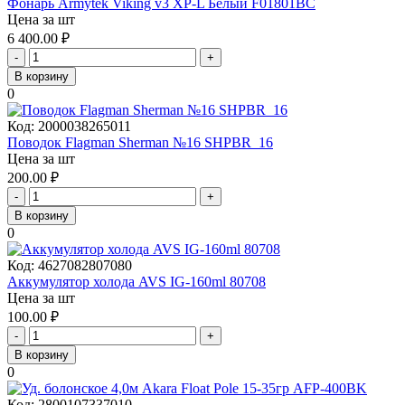
Фонарь Armytek Viking v3 XP-L Белый F01801BC
Цена за шт
6 400.00
₽
-
+
В корзину
0
Код:
2000038265011
Поводок Flagman Sherman №16 SHPBR_16
Цена за шт
200.00
₽
-
+
В корзину
0
Код:
4627082807080
Аккумулятор холода AVS IG-160ml 80708
Цена за шт
100.00
₽
-
+
В корзину
0
Код:
2800107337010