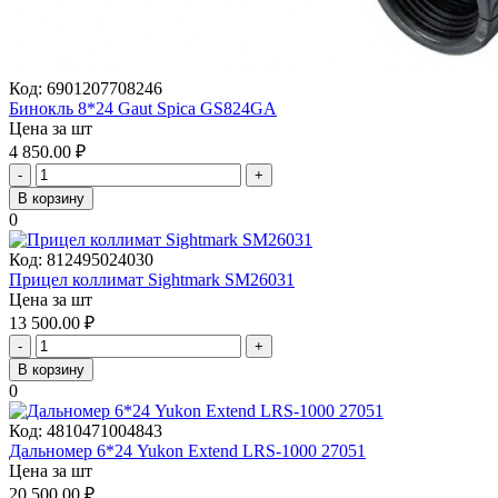
Код:
6901207708246
Бинокль 8*24 Gaut Spica GS824GA
Цена за шт
4 850.00
₽
-
+
В корзину
0
Код:
812495024030
Прицел коллимат Sightmark SM26031
Цена за шт
13 500.00
₽
-
+
В корзину
0
Код:
4810471004843
Дальномер 6*24 Yukon Extend LRS-1000 27051
Цена за шт
20 500.00
₽