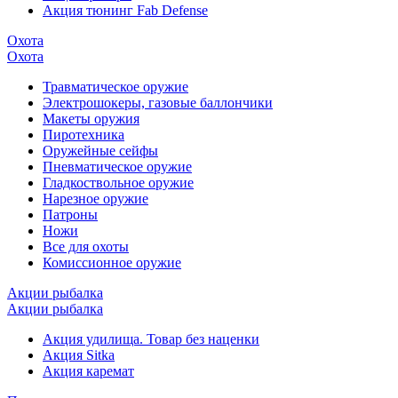
Акция тюнинг Fab Defense
Охота
Охота
Травматическое оружие
Электрошокеры, газовые баллончики
Макеты оружия
Пиротехника
Оружейные сейфы
Пневматическое оружие
Гладкоствольное оружие
Нарезное оружие
Патроны
Ножи
Все для охоты
Комиссионное оружие
Акции рыбалка
Акции рыбалка
Акция удилища. Товар без наценки
Акция Sitka
Акция каремат