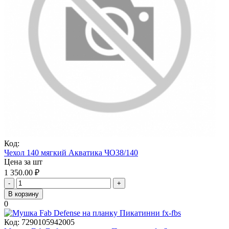
Код:
Чехол 140 мягкий Акватика ЧО38/140
Цена за шт
1 350.00
₽
-
+
В корзину
0
Код:
7290105942005