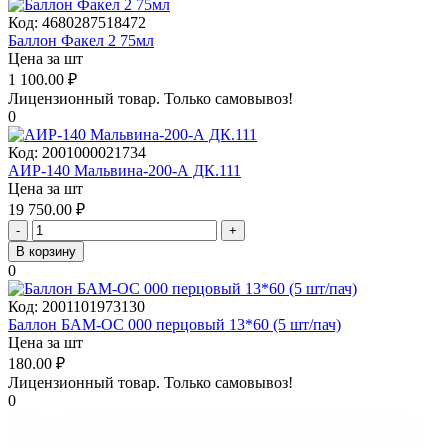
Код:
4680287518472
Баллон Факел 2 75мл
Цена за шт
1 100.00
₽
Лицензионный товар.
Только самовывоз!
0
Код:
2001000021734
АИР-140 Мальвина-200-А ДК.111
Цена за шт
19 750.00
₽
-
+
В корзину
0
Код:
2001101973130
Баллон БАМ-ОС 000 перцовый 13*60 (5 шт/пач)
Цена за шт
180.00
₽
Лицензионный товар.
Только самовывоз!
0