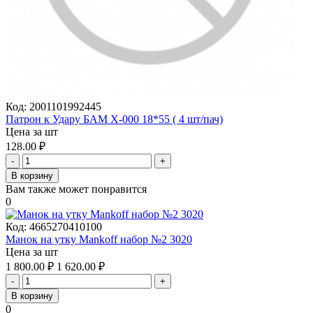
Код:
2001101992445
Патрон к Удару БАМ X-000 18*55 ( 4 шт/пач)
Цена за шт
128.00
₽
-
+
В корзину
Вам также может понравится
0
Код:
4665270410100
Манок на утку Mankoff набор №2 3020
Цена за шт
1 800.00
₽
1 620.00
₽
-
+
В корзину
0