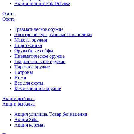
Акция тюнинг Fab Defense
Охота
Охота
Травматическое оружие
Электрошокеры, газовые баллончики
Макеты оружия
Пиротехника
Оружейные сейфы
Пневматическое оружие
Гладкоствольное оружие
Нарезное оружие
Патроны
Ножи
Все для охоты
Комиссионное оружие
Акции рыбалка
Акции рыбалка
Акция удилища. Товар без наценки
Акция Sitka
Акция каремат