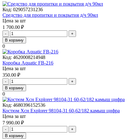
Код:
029057231236
Средство для пропитки и покрытия д/ч 90мл
Цена за шт
1 700.00
₽
-
+
В корзину
0
Код:
4620008214948
Коробка Aquatic FB-216
Цена за шт
350.00
₽
-
+
В корзину
0
Код:
4680396152536
Костюм Хсн Explorer 98104-31 60-62/182 камыш цифра
Цена за шт
7 990.00
₽
-
+
В корзину