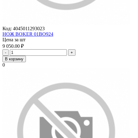
Код:
4045011293023
НОЖ BOKER 01BO924
Цена за шт
9 050.00
₽
-
+
В корзину
0