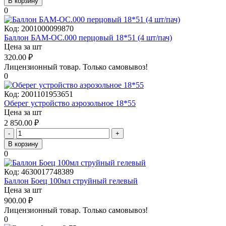
В корзину
0
Код:
2001000099870
Баллон БАМ-ОС.000 перцовый 18*51 (4 шт/пач)
Цена за шт
320.00
₽
Лицензионный товар.
Только самовывоз!
0
Код:
2001101953651
Оберег устройство аэрозольное 18*55
Цена за шт
2 850.00
₽
-
+
В корзину
0
Код:
4630017748389
Баллон Боец 100мл струйный гелевый
Цена за шт
900.00
₽
Лицензионный товар.
Только самовывоз!
0