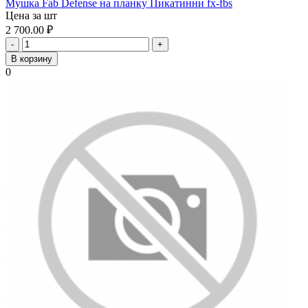
Мушка Fab Defense на планку Пикатинни fx-fbs
Цена за шт
2 700.00
₽
-
+
В корзину
0