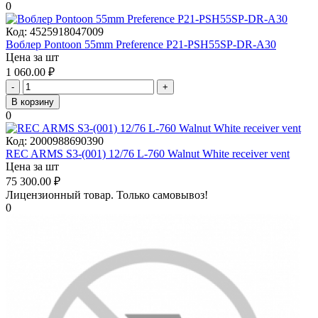
0
Код:
4525918047009
Воблер Pontoon 55mm Preference P21-PSH55SP-DR-A30
Цена за шт
1 060.00
₽
-
+
В корзину
0
Код:
2000988690390
REC ARMS S3-(001) 12/76 L-760 Walnut White receiver vent
Цена за шт
75 300.00
₽
Лицензионный товар.
Только самовывоз!
0