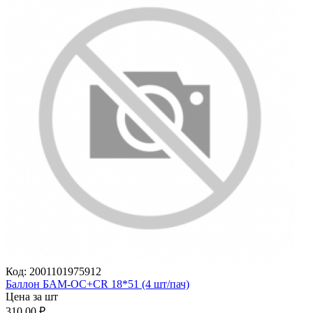
Код:
2001101975912
Баллон БАМ-ОС+CR 18*51 (4 шт/пач)
Цена за шт
310.00
₽