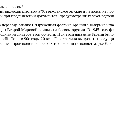
самовывозом!
м законодательством РФ, гражданское оружие и патроны не пр
и при предъявлении документов, предусмотренных законодател
о в переводе означает "Оружейная фабрика Брешии". Фабрика нача
годы Второй Мировой войны - на боевом оружии. В 1945 году ф
одним из лидеров этой области. При этом название Fabarm было 
 Benelli. Лишь в 90е годы 20 века Fabarm стала выпускать прод
дрение в производство высоких технологий позволяет марке Faba