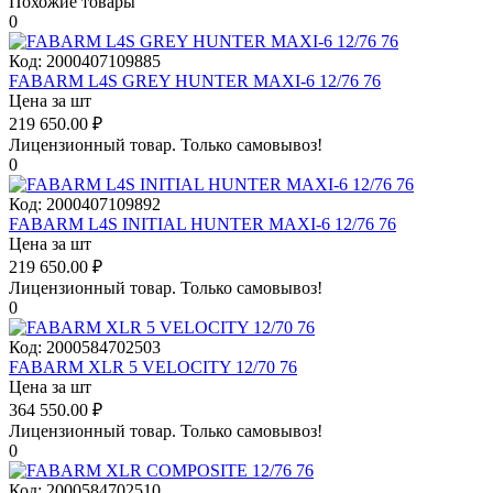
Похожие товары
0
Код:
2000407109885
FABARM L4S GREY HUNTER MAXI-6 12/76 76
Цена за шт
219 650.00
₽
Лицензионный товар.
Только самовывоз!
0
Код:
2000407109892
FABARM L4S INITIAL HUNTER MAXI-6 12/76 76
Цена за шт
219 650.00
₽
Лицензионный товар.
Только самовывоз!
0
Код:
2000584702503
FABARM XLR 5 VELOCITY 12/70 76
Цена за шт
364 550.00
₽
Лицензионный товар.
Только самовывоз!
0
Код:
2000584702510