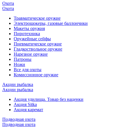
Охота
Охота
Травматическое оружие
Электрошокеры, газовые баллончики
Макеты оружия
Пиротехника
Оружейные сейфы
Пневматическое оружие
Гладкоствольное оружие
Нарезное оружие
Патроны
Ножи
Все для охоты
Комиссионное оружие
Акции рыбалка
Акции рыбалка
Акция удилища. Товар без наценки
Акция Sitka
Акция каремат
Подводная охота
Подводная охота