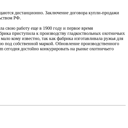
одаются дистанционно. Заключение договора купли-продажи
ьством РФ.
ла свою работу еще в 1900 году и первое время
абрика приступила к производству гладкоствольных охотничьих
мало кому известно, так как фабрика изготавливала ружья для
укцию под собственной маркой. Обновление производственного
rm сегодня достойно конкурировать на рынке охотничьего