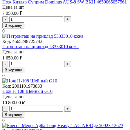
Нож Кизляр Суприм Dominus AUS-8 SW BKH 4650065057561
Цена за шт
7 050.00
₽
-
+
В корзину
0
Код:
4665298725743
Патронташ на приклад 53333010 кожа
Цена за шт
1 650.00
₽
-
+
В корзину
0
Код:
2001101973833
Нож Н-108 Шейный G10
Цена за шт
10 800.00
₽
-
+
В корзину
0