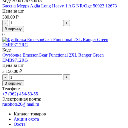
Код:
2000126730018
Блесна Mepps Aglia Long Heavy 1 AG NR/Oge 50923 12673
Цена за шт
380.00
₽
-
+
В корзину
0
Код:
Футболка EmersonGear Functional 2XL Ranger Green
EMB9712RG
Цена за шт
3 150.00
₽
-
+
В корзину
Телефон:
+7 (962) 454-53-55
Электронная почта:
rusohota26@mail.ru
Каталог товаров
Акции охота
Охота