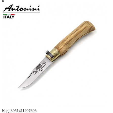
0
Код:
8051411207696