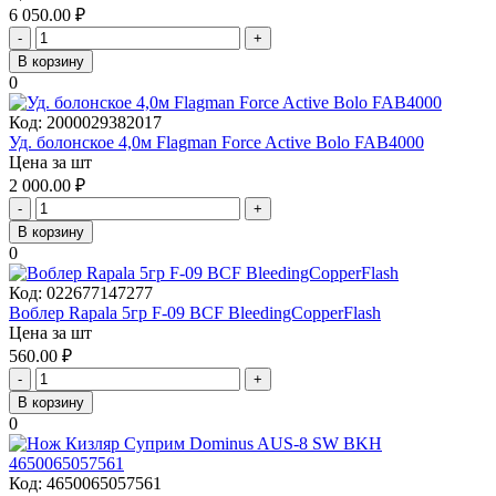
6 050.00
₽
-
+
В корзину
0
Код:
2000029382017
Уд. болонское 4,0м Flagman Force Active Bolo FAB4000
Цена за шт
2 000.00
₽
-
+
В корзину
0
Код:
022677147277
Воблер Rapala 5гр F-09 BCF BleedingCopperFlash
Цена за шт
560.00
₽
-
+
В корзину
0
Код:
4650065057561