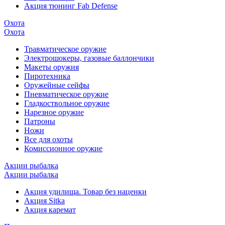
Акция тюнинг Fab Defense
Охота
Охота
Травматическое оружие
Электрошокеры, газовые баллончики
Макеты оружия
Пиротехника
Оружейные сейфы
Пневматическое оружие
Гладкоствольное оружие
Нарезное оружие
Патроны
Ножи
Все для охоты
Комиссионное оружие
Акции рыбалка
Акции рыбалка
Акция удилища. Товар без наценки
Акция Sitka
Акция каремат