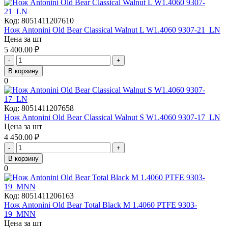
Код:
8051411207610
Нож Antonini Old Bear Classical Walnut L W1.4060 9307-21_LN
Цена за шт
5 400.00
₽
-
+
В корзину
0
Код:
8051411207658
Нож Antonini Old Bear Classical Walnut S W1.4060 9307-17_LN
Цена за шт
4 450.00
₽
-
+
В корзину
0
Код:
8051411206163
Нож Antonini Old Bear Total Black M 1.4060 PTFE 9303-
19_MNN
Цена за шт