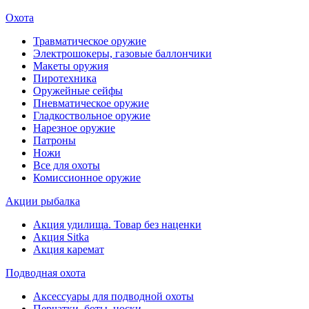
Охота
Травматическое оружие
Электрошокеры, газовые баллончики
Макеты оружия
Пиротехника
Оружейные сейфы
Пневматическое оружие
Гладкоствольное оружие
Нарезное оружие
Патроны
Ножи
Все для охоты
Комиссионное оружие
Акции рыбалка
Акция удилища. Товар без наценки
Акция Sitka
Акция каремат
Подводная охота
Аксессуары для подводной охоты
Перчатки, боты, носки