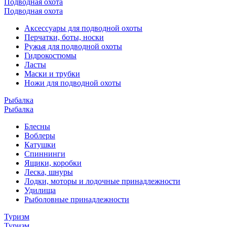
Подводная охота
Подводная охота
Аксессуары для подводной охоты
Перчатки, боты, носки
Ружья для подводной охоты
Гидрокостюмы
Ласты
Маски и трубки
Ножи для подводной охоты
Рыбалка
Рыбалка
Блесны
Воблеры
Катушки
Спиннинги
Ящики, коробки
Леска, шнуры
Лодки, моторы и лодочные принадлежности
Удилища
Рыболовные принадлежности
Туризм
Туризм