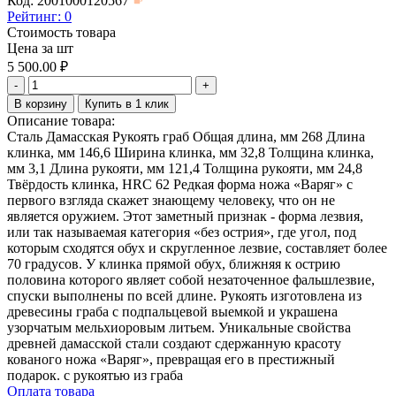
Код: 2001000120567
Рейтинг:
0
Стоимость товара
Цена за шт
5 500.00
₽
-
+
В корзину
Купить в 1 клик
Описание товара:
Сталь Дамасская Рукоять граб Общая длина, мм 268 Длина
клинка, мм 146,6 Ширина клинка, мм 32,8 Толщина клинка,
мм 3,1 Длина рукояти, мм 121,4 Толщина рукояти, мм 24,8
Твёрдость клинка, HRC 62 Редкая форма ножа «Варяг» с
первого взгляда скажет знающему человеку, что он не
является оружием. Этот заметный признак - форма лезвия,
или так называемая категория «без острия», где угол, под
которым сходятся обух и скругленное лезвие, составляет более
70 градусов. У клинка прямой обух, ближняя к острию
половина которого являет собой незаточенное фальшлезвие,
спуски выполнены по всей длине. Рукоять изготовлена из
древесины граба с подпальцевой выемкой и украшена
узорчатым мельхиоровым литьем. Уникальные свойства
древней дамасской стали создают сдержанную красоту
кованого ножа «Варяг», превращая его в престижный
подарок. с рукоятью из граба
Оплата товара