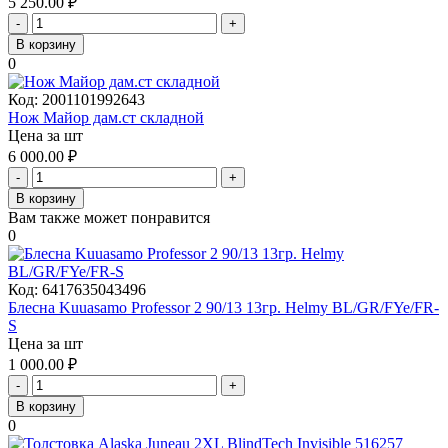
5 250.00
₽
-
+
В корзину
0
Код:
2001101992643
Нож Майор дам.ст складной
Цена за шт
6 000.00
₽
-
+
В корзину
Вам также может понравится
0
Код:
6417635043496
Блесна Kuuasamo Professor 2 90/13 13гр. Helmy BL/GR/FYe/FR-
S
Цена за шт
1 000.00
₽
-
+
В корзину
0