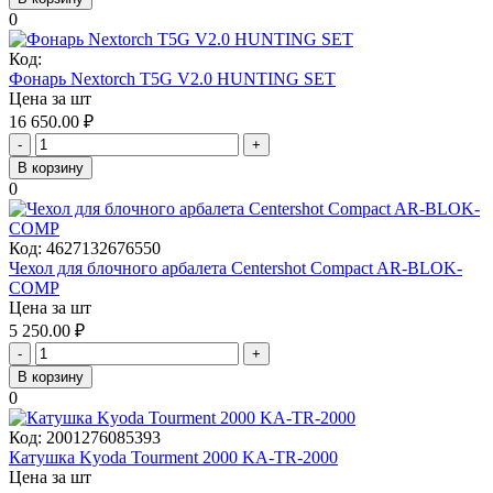
0
Код:
Фонарь Nextorch T5G V2.0 HUNTING SET
Цена за шт
16 650.00
₽
-
+
В корзину
0
Код:
4627132676550
Чехол для блочного арбалета Centershot Compact AR-BLOK-
COMP
Цена за шт
5 250.00
₽
-
+
В корзину
0
Код:
2001276085393
Катушка Kyoda Tourment 2000 KA-TR-2000
Цена за шт