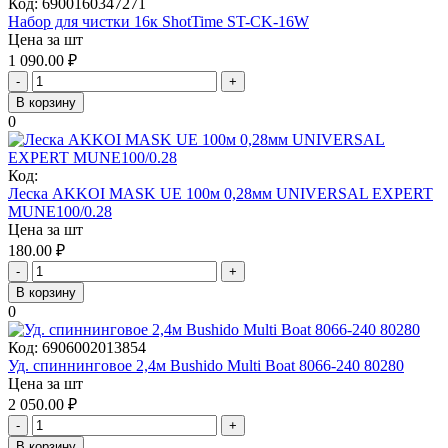
Код:
6900160347271
Набор для чистки 16к ShotTime ST-CK-16W
Цена за шт
1 090.00
₽
-
+
В корзину
0
Код:
Леска AKKOI MASK UE 100м 0,28мм UNIVERSAL EXPERT
MUNE100/0.28
Цена за шт
180.00
₽
-
+
В корзину
0
Код:
6906002013854
Уд. спиннинговое 2,4м Bushido Multi Boat 8066-240 80280
Цена за шт
2 050.00
₽
-
+
В корзину