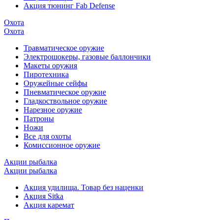
Акция тюнинг Fab Defense
Охота
Охота
Травматическое оружие
Электрошокеры, газовые баллончики
Макеты оружия
Пиротехника
Оружейные сейфы
Пневматическое оружие
Гладкоствольное оружие
Нарезное оружие
Патроны
Ножи
Все для охоты
Комиссионное оружие
Акции рыбалка
Акции рыбалка
Акция удилища. Товар без наценки
Акция Sitka
Акция каремат