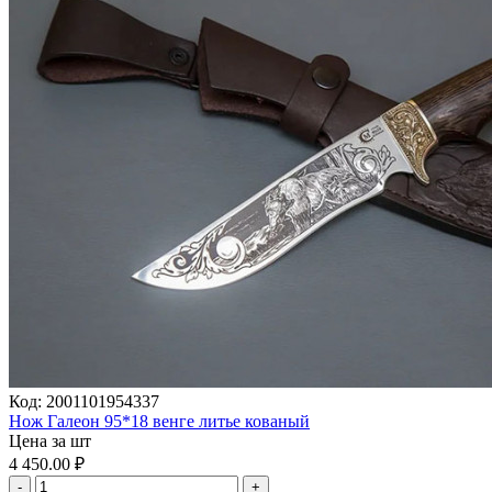
Код:
2001101954337
Нож Галеон 95*18 венге литье кованый
Цена за шт
4 450.00
₽
-
+