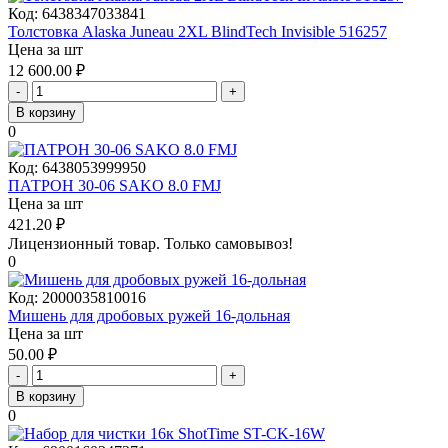
Код:
6438347033841
Толстовка Alaska Juneau 2XL BlindTech Invisible 516257
Цена за шт
12 600.00
₽
-
+
В корзину
0
Код:
6438053999950
ПАТРОН 30-06 SAKO 8.0 FMJ
Цена за шт
421.20
₽
Лицензионный товар.
Только самовывоз!
0
Код:
2000035810016
Мишень для дробовых ружей 16-дольная
Цена за шт
50.00
₽
-
+
В корзину
0