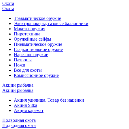
Охота
Охота
Травматическое оружие
Электрошокеры, газовые баллончики
Макеты оружия
Пиротехника
Оружейные сейфы
Пневматическое оружие
Гладкоствольное оружие
Нарезное оружие
Патроны
Ножи
Все для охоты
Комиссионное оружие
Акции рыбалка
Акции рыбалка
Акция удилища. Товар без наценки
Акция Sitka
Акция каремат
Подводная охота
Подводная охота