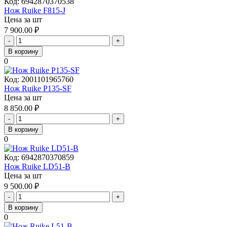
Код:
6942870370538
Нож Ruike F815-J
Цена за шт
7 900.00
₽
-
+
В корзину
0
Код:
2001101965760
Нож Ruike P135-SF
Цена за шт
8 850.00
₽
-
+
В корзину
0
Код:
6942870370859
Нож Ruike LD51-B
Цена за шт
9 500.00
₽
-
+
В корзину
0