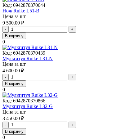
Код:
6942870370644
Нож Ruike L51-B
Цена за шт
9 500.00
₽
-
+
В корзину
0
Код:
6942870370439
Мультитул Ruike L31-N
Цена за шт
4 600.00
₽
-
+
В корзину
0
Код:
6942870370866
Мультитул Ruike L32-G
Цена за шт
3 450.00
₽
-
+
В корзину
0