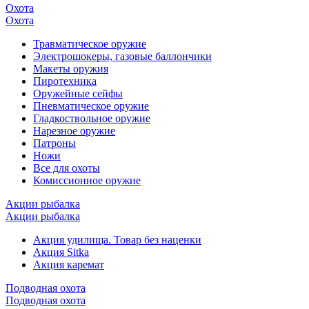
Охота
Охота
Травматическое оружие
Электрошокеры, газовые баллончики
Макеты оружия
Пиротехника
Оружейные сейфы
Пневматическое оружие
Гладкоствольное оружие
Нарезное оружие
Патроны
Ножи
Все для охоты
Комиссионное оружие
Акции рыбалка
Акции рыбалка
Акция удилища. Товар без наценки
Акция Sitka
Акция каремат
Подводная охота
Подводная охота