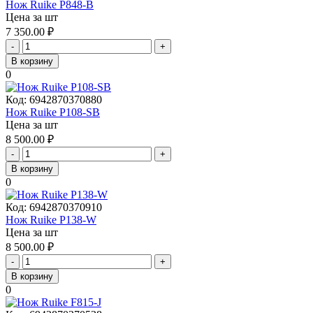
Нож Ruike P848-B
Цена за шт
7 350.00
₽
-
+
В корзину
0
Код:
6942870370880
Нож Ruike P108-SB
Цена за шт
8 500.00
₽
-
+
В корзину
0
Код:
6942870370910
Нож Ruike P138-W
Цена за шт
8 500.00
₽
-
+
В корзину
0