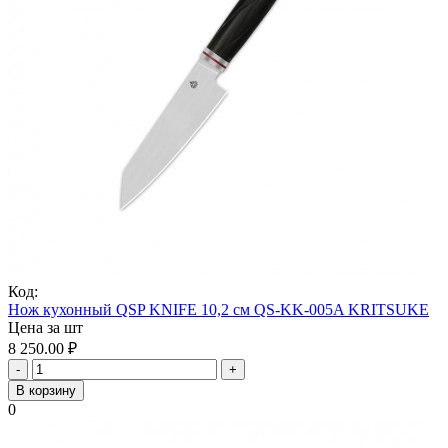
Код:
Нож кухонный QSP KNIFE 10,2 см QS-KK-005A KRITSUKE
Цена за шт
8 250.00
₽
-
+
В корзину
0