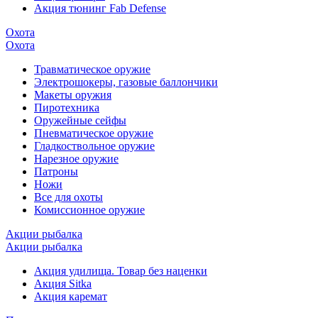
Акция тюнинг Fab Defense
Охота
Охота
Травматическое оружие
Электрошокеры, газовые баллончики
Макеты оружия
Пиротехника
Оружейные сейфы
Пневматическое оружие
Гладкоствольное оружие
Нарезное оружие
Патроны
Ножи
Все для охоты
Комиссионное оружие
Акции рыбалка
Акции рыбалка
Акция удилища. Товар без наценки
Акция Sitka
Акция каремат