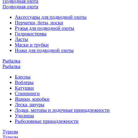
Подводная охота
Подводная охота
Аксессуары для подводной охоты
Перчатки, боты, носки
Ружья для подводной охоты
Гидрокостюмы
Ласты
Маски и трубки
Ножи для подводной охоты
Рыбалка
Рыбалка
Блесны
Воблеры
Катушки
Спиннинги
Ящики, коробки
Леска, шнуры
Лодки, моторы и лодочные принадлежности
Удилища
Рыболовные принадлежности
Туризм
Туризм