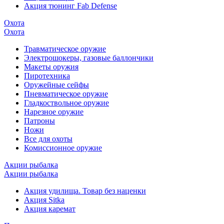
Акция тюнинг Fab Defense
Охота
Охота
Травматическое оружие
Электрошокеры, газовые баллончики
Макеты оружия
Пиротехника
Оружейные сейфы
Пневматическое оружие
Гладкоствольное оружие
Нарезное оружие
Патроны
Ножи
Все для охоты
Комиссионное оружие
Акции рыбалка
Акции рыбалка
Акция удилища. Товар без наценки
Акция Sitka
Акция каремат