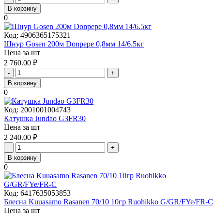
В корзину
0
Код:
4906365175321
Шнур Gosen 200м Donpepe 0,8мм 14/6.5кг
Цена за шт
2 760.00
₽
-
+
В корзину
0
Код:
2001001004743
Катушка Jundao G3FR30
Цена за шт
2 240.00
₽
-
+
В корзину
0
Код:
6417635053853
Блесна Kuuasamo Rasanen 70/10 10гр Ruohikko G/GR/FYe/FR-C
Цена за шт