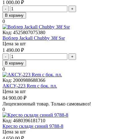
1 000.00
₽
-
+
В корзину
0
Код:
4525807075380
Воблер Jackall Chubby 38f Ssr
Цена за шт
1 490.00
₽
-
+
В корзину
0
Код:
2000988688366
АКСУ-223 Rem с бок. пл.
Цена за шт
84 900.00
₽
Лицензионный товар.
Только самовывоз!
0
Код:
4680396181710
Кресло складн синий 9788-8
Цена за шт
4 650.00
₽