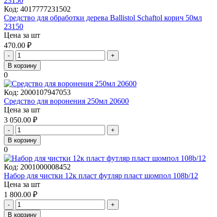
Код:
4017777231502
Средство для обработки дерева Ballistol Schaftol корич 50мл
23150
Цена за шт
470.00
₽
-
+
В корзину
0
Код:
2000107947053
Средство для воронения 250мл 20600
Цена за шт
3 050.00
₽
-
+
В корзину
0
Код:
2001000008452
Набор для чистки 12к пласт футляр пласт шомпол 108b/12
Цена за шт
1 800.00
₽
-
+
В корзину