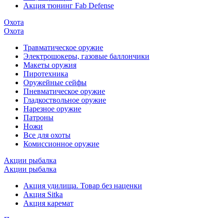
Акция тюнинг Fab Defense
Охота
Охота
Травматическое оружие
Электрошокеры, газовые баллончики
Макеты оружия
Пиротехника
Оружейные сейфы
Пневматическое оружие
Гладкоствольное оружие
Нарезное оружие
Патроны
Ножи
Все для охоты
Комиссионное оружие
Акции рыбалка
Акции рыбалка
Акция удилища. Товар без наценки
Акция Sitka
Акция каремат