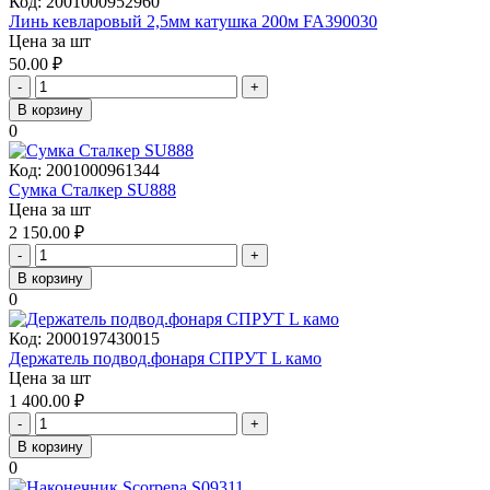
Код:
2001000952960
Линь кевларовый 2,5мм катушка 200м FA390030
Цена за шт
50.00
₽
-
+
В корзину
0
Код:
2001000961344
Сумка Сталкер SU888
Цена за шт
2 150.00
₽
-
+
В корзину
0
Код:
2000197430015
Держатель подвод.фонаря СПРУТ L камо
Цена за шт
1 400.00
₽
-
+
В корзину
0