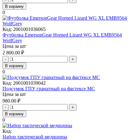
В корзину
0
Код:
2001001036065
Футболка EmersonGear Horned Lizard WG XL EMB9564
WolfGrey
Цена за шт
2 800.00
₽
-
+
В корзину
0
Код:
2001001039042
Подсумок ГПУ гранатный на фастексе MC
Цена за шт
980.00
₽
-
+
В корзину
0
Код:
Набор тактической медицины