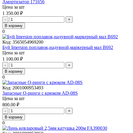
Амортизатор 171656
Цена за шт
1 350.00
₽
-
+
В корзину
0
Код:
3565054969200
Буй Imersion поплавок,надувной,маркерный мал B692
Цена за шт
1 100.00
₽
-
+
В корзину
0
Код:
2001000953493
Запасные О-ринги с крюком AD-08S
Цена за шт
800.00
₽
-
+
В корзину
0