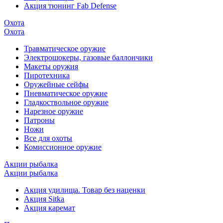
Акция тюнинг Fab Defense
Охота
Охота
Травматическое оружие
Электрошокеры, газовые баллончики
Макеты оружия
Пиротехника
Оружейные сейфы
Пневматическое оружие
Гладкоствольное оружие
Нарезное оружие
Патроны
Ножи
Все для охоты
Комиссионное оружие
Акции рыбалка
Акции рыбалка
Акция удилища. Товар без наценки
Акция Sitka
Акция каремат