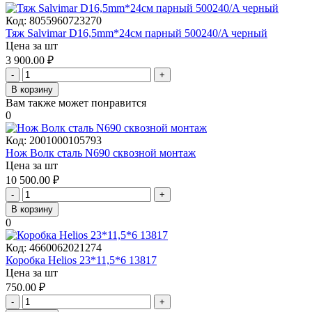
Код:
8055960723270
Тяж Salvimar D16,5mm*24см парный 500240/A черный
Цена за шт
3 900.00
₽
-
+
В корзину
Вам также может понравится
0
Код:
2001000105793
Нож Волк сталь N690 сквозной монтаж
Цена за шт
10 500.00
₽
-
+
В корзину
0
Код:
4660062021274
Коробка Helios 23*11,5*6 13817
Цена за шт
750.00
₽
-
+