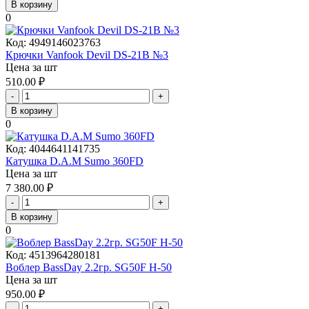
В корзину
0
Код:
4949146023763
Крючки Vanfook Devil DS-21B №3
Цена за шт
510.00
₽
-
+
В корзину
0
Код:
4044641141735
Катушка D.A.M Sumo 360FD
Цена за шт
7 380.00
₽
-
+
В корзину
0
Код:
4513964280181
Воблер BassDay 2.2гр. SG50F H-50
Цена за шт
950.00
₽
-
+