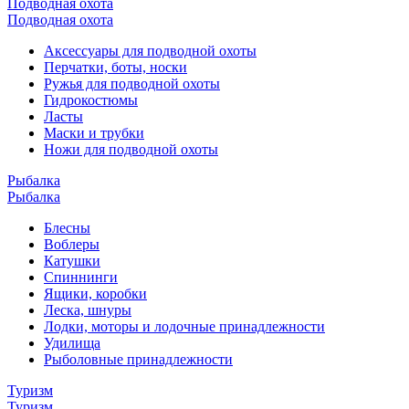
Подводная охота
Подводная охота
Аксессуары для подводной охоты
Перчатки, боты, носки
Ружья для подводной охоты
Гидрокостюмы
Ласты
Маски и трубки
Ножи для подводной охоты
Рыбалка
Рыбалка
Блесны
Воблеры
Катушки
Спиннинги
Ящики, коробки
Леска, шнуры
Лодки, моторы и лодочные принадлежности
Удилища
Рыболовные принадлежности
Туризм
Туризм