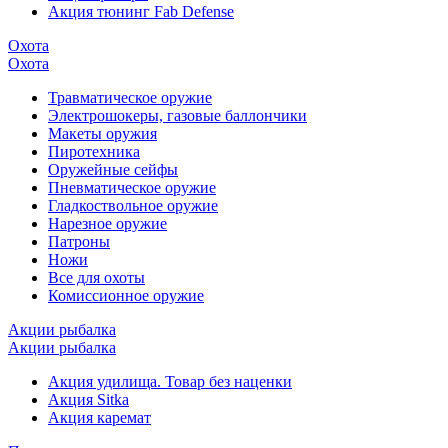
Акция тюнинг Fab Defense
Охота
Охота
Травматическое оружие
Электрошокеры, газовые баллончики
Макеты оружия
Пиротехника
Оружейные сейфы
Пневматическое оружие
Гладкоствольное оружие
Нарезное оружие
Патроны
Ножи
Все для охоты
Комиссионное оружие
Акции рыбалка
Акции рыбалка
Акция удилища. Товар без наценки
Акция Sitka
Акция каремат