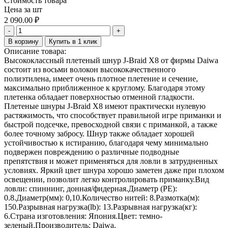
Стоимость товара
Цена за шт
2 090.00
₽
-
+
В корзину
Купить в 1 клик
Описание товара:
Высококлассный плетеный шнур J-Braid X8 от фирмы Daiwa
состоит из восьми волокон высококачественного
полиэтилена, имеет очень плотное плетение и сечение,
максимально приближенное к круглому. Благодаря этому
плетенка обладает поверхностью отменной гладкости.
Плетеные шнуры J-Braid X8 имеют практически нулевую
растяжимость, что способствует правильной игре приманки и
быстрой подсечке, превосходной связи с приманкой, а также
более точному забросу. Шнур также обладает хорошей
устойчивостью к истиранию, благодаря чему минимально
подвержен повреждению о различные подводные
препятствия и может применяться для ловли в затрудненных
условиях. Яркий цвет шнура хорошо заметен даже при плохом
освещении, позволит легко контролировать приманку.Вид
ловли: спиннинг, донная/фидерная.Диаметр (PE):
0.8.Диаметр(мм): 0,10.Количество нитей: 8.Размотка(м):
150.Разрывная нагрузка(lb): 13.Разрывная нагрузка(кг):
6.Страна изготовления: Япония.Цвет: темно-
зеленый.Производитель: Daiwa.