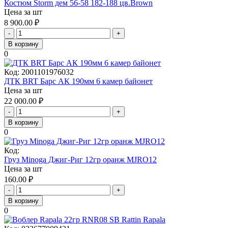
Костюм Storm дем 56-58 182-188 цв.Brown
Цена за шт
8 900.00
₽
-
+
В корзину
0
Код:
2001101976032
ДТК BRT Барс АК 190мм 6 камер байонет
Цена за шт
22 000.00
₽
-
+
В корзину
0
Код:
Груз Minoga Джиг-Риг 12гр оранж MJRO12
Цена за шт
160.00
₽
-
+
В корзину
0