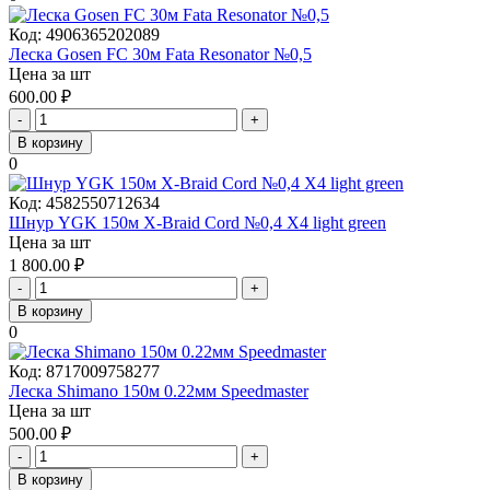
Код:
4906365202089
Леска Gosen FC 30м Fata Resonator №0,5
Цена за шт
600.00
₽
-
+
В корзину
0
Код:
4582550712634
Шнур YGK 150м X-Braid Cord №0,4 X4 light green
Цена за шт
1 800.00
₽
-
+
В корзину
0
Код:
8717009758277
Леска Shimano 150м 0.22мм Speedmaster
Цена за шт
500.00
₽
-
+
В корзину