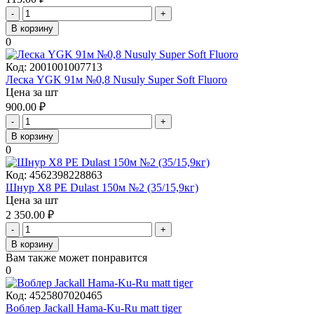
-
+
В корзину
0
Код:
2001001007713
Леска YGK 91м №0,8 Nusuly Super Soft Fluoro
Цена за шт
900.00
₽
-
+
В корзину
0
Код:
4562398228863
Шнур X8 PE Dulast 150м №2 (35/15,9кг)
Цена за шт
2 350.00
₽
-
+
В корзину
Вам также может понравится
0
Код:
4525807020465
Воблер Jackall Hama-Ku-Ru matt tiger