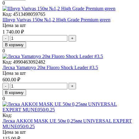
0
Код:
4513498059765
Шнур Varivas 150м №1,2 High Grade Premium green
Цена за шт
1 740.00
₽
-
+
В корзину
0
Код:
4990463092482
Леска Yamatoyo 20м Fluoro Shock Leader #3.5
Цена за шт
600.00
₽
-
+
В корзину
0
Код:
Леска AKKOI MASK UE 50м 0,25мм UNIVERSAL EXPERT
MUNE050/0.25
Цена за шт
115.00
₽