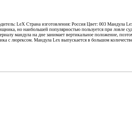
итель: LeX Страна изготовления: Россия Цвет: 003 Мандула Lex 
ника, но наибольшей популярностью пользуется при ловле суда
ериалу мандула на дне занимает вертикальное положение, поэт
ника с люрексом. Мандула Lex выпускается в большом количеств