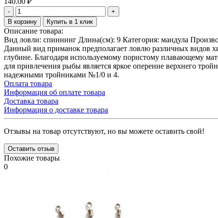
140.00
₽
-
+
В корзину
Купить в 1 клик
Описание товара:
Вид ловли: спиннинг Длина(см): 9 Категория: мандула Производ
Данный вид приманок предполагает ловлю различных видов хищ
глубине. Благодаря используемому пористому плавающему мат
для привлечения рыбы является яркое оперение верхнего трой
надежными тройниками №1/0 и 4.
Оплата товара
Информация об оплате товара
Доставка товара
Информация о доставке товара
Отзывы на товар отсутствуют, но вы можете оставить свой!
Оставить отзыв
Похожие товары
0