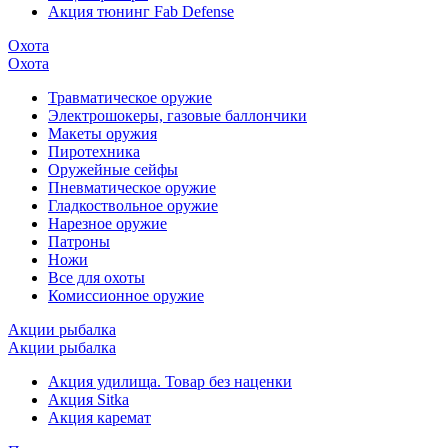
Акция тюнинг Fab Defense
Охота
Охота
Травматическое оружие
Электрошокеры, газовые баллончики
Макеты оружия
Пиротехника
Оружейные сейфы
Пневматическое оружие
Гладкоствольное оружие
Нарезное оружие
Патроны
Ножи
Все для охоты
Комиссионное оружие
Акции рыбалка
Акции рыбалка
Акция удилища. Товар без наценки
Акция Sitka
Акция каремат