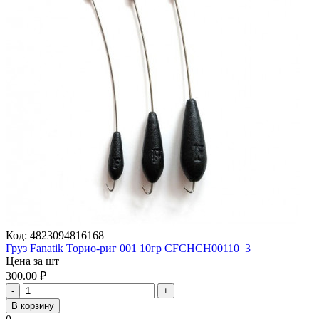
Код:
4823094816168
Груз Fanatik Торио-риг 001 10гр CFCHCH00110_3
Цена за шт
300.00
₽
-
+
В корзину