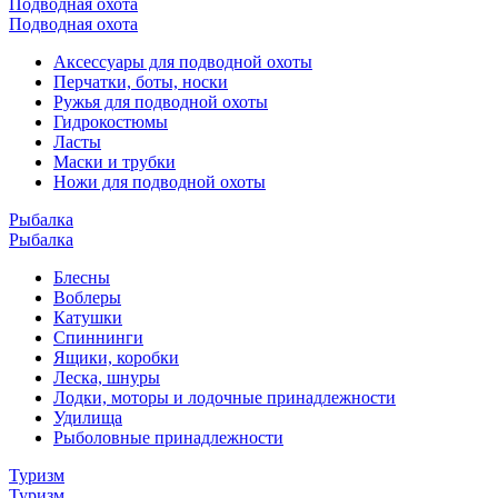
Подводная охота
Подводная охота
Аксессуары для подводной охоты
Перчатки, боты, носки
Ружья для подводной охоты
Гидрокостюмы
Ласты
Маски и трубки
Ножи для подводной охоты
Рыбалка
Рыбалка
Блесны
Воблеры
Катушки
Спиннинги
Ящики, коробки
Леска, шнуры
Лодки, моторы и лодочные принадлежности
Удилища
Рыболовные принадлежности
Туризм
Туризм