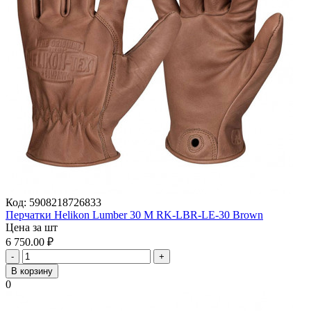
Код:
5908218726833
Перчатки Helikon Lumber 30 M RK-LBR-LE-30 Brown
Цена за шт
6 750.00
₽
-
+
В корзину
0