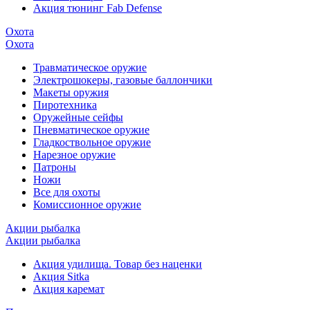
Акция тюнинг Fab Defense
Охота
Охота
Травматическое оружие
Электрошокеры, газовые баллончики
Макеты оружия
Пиротехника
Оружейные сейфы
Пневматическое оружие
Гладкоствольное оружие
Нарезное оружие
Патроны
Ножи
Все для охоты
Комиссионное оружие
Акции рыбалка
Акции рыбалка
Акция удилища. Товар без наценки
Акция Sitka
Акция каремат