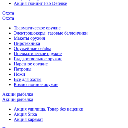
Акция тюнинг Fab Defense
Охота
Охота
Травматическое оружие
Электрошокеры, газовые баллончики
Макеты оружия
Пиротехника
Оружейные сейфы
Пневматическое оружие
Гладкоствольное оружие
Нарезное оружие
Патроны
Ножи
Все для охоты
Комиссионное оружие
Акции рыбалка
Акции рыбалка
Акция удилища. Товар без наценки
Акция Sitka
Акция каремат