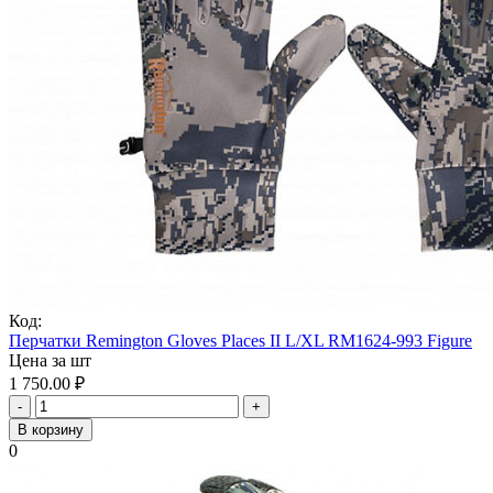
Код:
Перчатки Remington Gloves Places II L/XL RM1624-993 Figure
Цена за шт
1 750.00
₽
-
+
В корзину
0