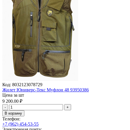
Код:
8032123078729
Жилет Юниверс-Текс Муфлон 48 93950386
Цена за шт
9 200.00
₽
-
+
В корзину
Телефон:
+7 (962) 454-53-55
Электронная почта: