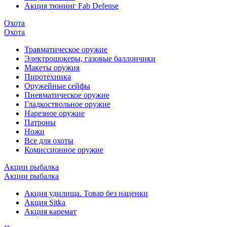
Акция тюнинг Fab Defense
Охота
Охота
Травматическое оружие
Электрошокеры, газовые баллончики
Макеты оружия
Пиротехника
Оружейные сейфы
Пневматическое оружие
Гладкоствольное оружие
Нарезное оружие
Патроны
Ножи
Все для охоты
Комиссионное оружие
Акции рыбалка
Акции рыбалка
Акция удилища. Товар без наценки
Акция Sitka
Акция каремат