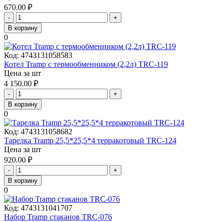
670.00
₽
-
+
В корзину
0
Код:
4743131058583
Котел Tramp с термообменником (2,2л) TRC-119
Цена за шт
4 150.00
₽
-
+
В корзину
0
Код:
4743131058682
Тарелка Tramp 25,5*25,5*4 терракотовый TRC-124
Цена за шт
920.00
₽
-
+
В корзину
0
Код:
4743131041707
Набор Tramp стаканов TRC-076