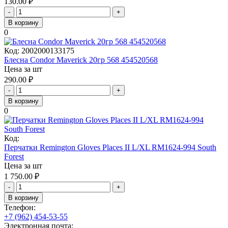
130.00
₽
-
+
В корзину
0
Код:
2002000133175
Блесна Condor Maverick 20гр 568 454520568
Цена за шт
290.00
₽
-
+
В корзину
0
Код:
Перчатки Remington Gloves Places II L/XL RM1624-994 South
Forest
Цена за шт
1 750.00
₽
-
+
В корзину
Телефон:
+7 (962) 454-53-55
Электронная почта: