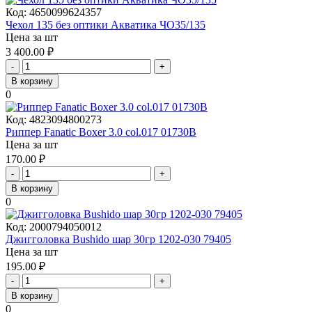
Код:
4650099624357
Чехол 135 без оптики Акватика ЧО35/135
Цена за шт
3 400.00
₽
-
+
В корзину
0
Код:
4823094800273
Риппер Fanatic Boxer 3.0 col.017 01730B
Цена за шт
170.00
₽
-
+
В корзину
0
Код:
2000794050012
Джигголовка Bushido шар 30гр 1202-030 79405
Цена за шт
195.00
₽
-
+
В корзину
0