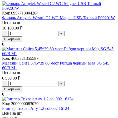
Код:
6957713004204
Фонарь Armytek Wizard C2 WG Magnet USB Теплый F09201W
Цена за шт
10 100.00
₽
-
+
В корзину
0
Код:
4603721355587
Магазин Сайга 5,45*39 60 мест Pufgun черный Mag SG 545
60/B М1
Цена за шт
6 550.00
₽
-
+
В корзину
0
Код:
2000000083070
Риппер Trixbait Airy 1.2 col.002 16124
Цена за шт