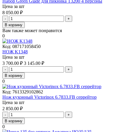
Набор Green Glade для пикника Т3200 4 персоны
Цена за шт
8 050.00
₽
-
+
В корзину
Вам также может понравится
0
Код:
087171058450
НОЖ K1348
Цена за шт
3 700.00
₽
3 145.00
₽
-
+
В корзину
0
Код:
7613329102862
Нож кухонный Victorinox 6.7833.FB серрейтор
Цена за шт
2 850.00
₽
-
+
В корзину
0