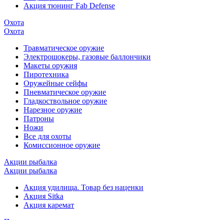
Акция тюнинг Fab Defense
Охота
Охота
Травматическое оружие
Электрошокеры, газовые баллончики
Макеты оружия
Пиротехника
Оружейные сейфы
Пневматическое оружие
Гладкоствольное оружие
Нарезное оружие
Патроны
Ножи
Все для охоты
Комиссионное оружие
Акции рыбалка
Акции рыбалка
Акция удилища. Товар без наценки
Акция Sitka
Акция каремат