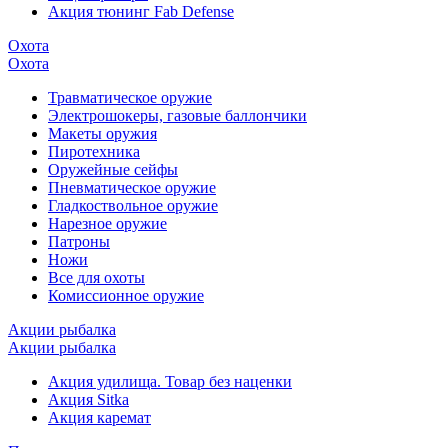
Акция тюнинг Fab Defense
Охота
Охота
Травматическое оружие
Электрошокеры, газовые баллончики
Макеты оружия
Пиротехника
Оружейные сейфы
Пневматическое оружие
Гладкоствольное оружие
Нарезное оружие
Патроны
Ножи
Все для охоты
Комиссионное оружие
Акции рыбалка
Акции рыбалка
Акция удилища. Товар без наценки
Акция Sitka
Акция каремат