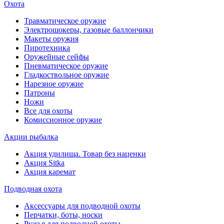
Охота
Травматическое оружие
Электрошокеры, газовые баллончики
Макеты оружия
Пиротехника
Оружейные сейфы
Пневматическое оружие
Гладкоствольное оружие
Нарезное оружие
Патроны
Ножи
Все для охоты
Комиссионное оружие
Акции рыбалка
Акция удилища. Товар без наценки
Акция Sitka
Акция каремат
Подводная охота
Аксессуары для подводной охоты
Перчатки, боты, носки
Ружья для подводной охоты