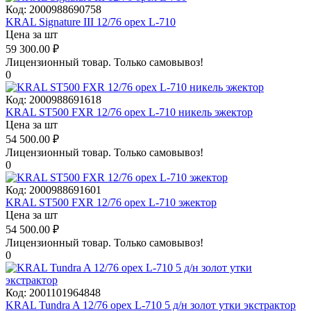
Код:
2000988690758
KRAL Signature III 12/76 орех L-710
Цена за шт
59 300.00
₽
Лицензионный товар.
Только самовывоз!
0
Код:
2000988691618
KRAL ST500 FXR 12/76 орех L-710 никель эжектор
Цена за шт
54 500.00
₽
Лицензионный товар.
Только самовывоз!
0
Код:
2000988691601
KRAL ST500 FXR 12/76 орех L-710 эжектор
Цена за шт
54 500.00
₽
Лицензионный товар.
Только самовывоз!
0
Код:
2001101964848
KRAL Tundra A 12/76 орех L-710 5 д/н золот утки экстрактор