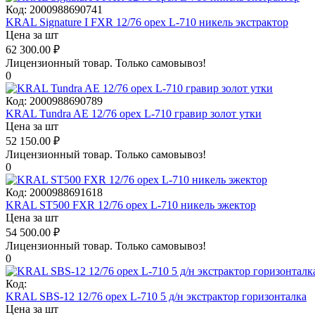
Код:
2000988690741
KRAL Signature I FXR 12/76 орех L-710 никель экстрактор
Цена за шт
62 300.00
₽
Лицензионный товар.
Только самовывоз!
0
Код:
2000988690789
KRAL Tundra AE 12/76 орех L-710 гравир золот утки
Цена за шт
52 150.00
₽
Лицензионный товар.
Только самовывоз!
0
Код:
2000988691618
KRAL ST500 FXR 12/76 орех L-710 никель эжектор
Цена за шт
54 500.00
₽
Лицензионный товар.
Только самовывоз!
0
Код:
KRAL SBS-12 12/76 орех L-710 5 д/н экстрактор горизонталка
Цена за шт