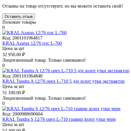
Отзывы на товар отсутствуют, но вы можете оставить свой!
Оставить отзыв
Похожие товары
0
Код:
2001101964817
KRAL Azarax 12/76 плс L-760
Цена за шт
32 950.00
₽
Лицензионный товар.
Только самовывоз!
0
Код:
2001101964848
KRAL Tundra A 12/76 орех L-710 5 д/н золот утки экстрактор
Цена за шт
51 100.00
₽
Лицензионный товар.
Только самовывоз!
0
Код:
2000988690604
KRAL Tundra S 12/76 орех L-710 гравир золот утки черн
Цена за шт
53 400.00
₽