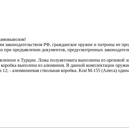
самовывозом!
м законодательством РФ, гражданское оружие и патроны не пр
и при предъявлении документов, предусмотренных законодател
овленное в Турции. Ложа полуавтомата выполнена из ореховой за
коробка выполена из алюминия. В данной комплектации оружие 
ра 12; - алюминиевая ствольная коробка. Kral М-155 (Azteca) од