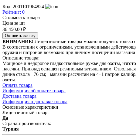
Код: 2001101964824
Рейтинг:
0
Стоимость товара
Цена за шт
36 450.00
₽
Оставить заявку
ВНИМАНИЕ!
Лицензионные товары можно получить только 
В соответствии с ограничениями, установленными действующи
оружия и патронов возможно при личном посещении магазина 
Описание товара:
Мощноое и недорогое гладкоствольное ружье для охоты, изгот
насечки. Приклад оснащен резиновым затыльником. Ствольная 
длина ствола - 76 см; - магазин рассчитан на 4+1 патрон калиб
охоты.
Оплата товара
Информация об оплате товара
Доставка товара
Информация о доставке товара
Основные характеристики
Лицензионный товар:
Да
Страна-производитель:
Турция