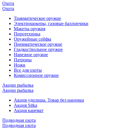
Охота
Охота
Травматическое оружие
Электрошокеры, газовые баллончики
Макеты оружия
Пиротехника
Оружейные сейфы
Пневматическое оружие
Гладкоствольное оружие
Нарезное оружие
Патроны
Ножи
Все для охоты
Комиссионное оружие
Акции рыбалка
Акции рыбалка
Акция удилища. Товар без наценки
Акция Sitka
Акция каремат
Подводная охота
Подводная охота