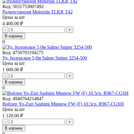
Код:
5031753007492
Радиостанция Motorola TLKR T42
Цена за шт
4 400.00
₽
-
+
В корзину
0
Код:
4750701194275
Уд. болонское 5,0м Salmo Sniper 3254-500
Цена за шт
1 600.00
₽
-
+
В корзину
0
Код:
4940764214847
Воблер Yo-Zuri Sashimi Minnow FW (F) 10.5гр. R967-CGSH
Цена за шт
1 120.00
₽
-
+
В корзину
0