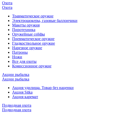
Охота
Охота
Травматическое оружие
Электрошокеры, газовые баллончики
Макеты оружия
Пиротехника
Оружейные сейфы
Пневматическое оружие
Гладкоствольное оружие
Нарезное оружие
Патроны
Ножи
Все для охоты
Комиссионное оружие
Акции рыбалка
Акции рыбалка
Акция удилища. Товар без наценки
Акция Sitka
Акция каремат
Подводная охота
Подводная охота