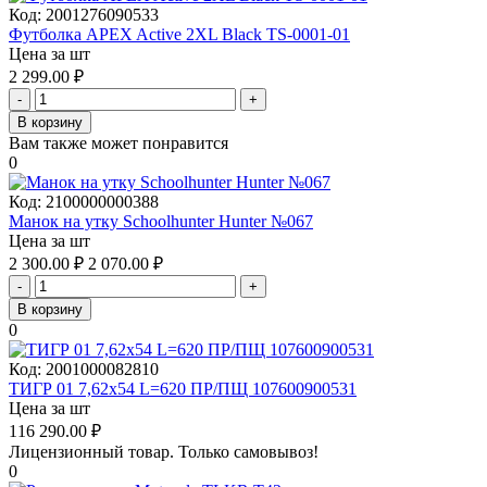
Код:
2001276090533
Футболка APEX Active 2XL Black TS-0001-01
Цена за шт
2 299.00
₽
-
+
В корзину
Вам также может понравится
0
Код:
2100000000388
Манок на утку Schoolhunter Hunter №067
Цена за шт
2 300.00
₽
2 070.00
₽
-
+
В корзину
0
Код:
2001000082810
ТИГР 01 7,62х54 L=620 ПР/ПЩ 107600900531
Цена за шт
116 290.00
₽
Лицензионный товар.
Только самовывоз!
0