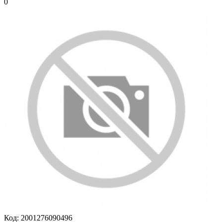
0
Код:
2001276090496