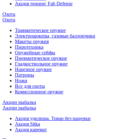
Акция тюнинг Fab Defense
Охота
Охота
Травматическое оружие
Электрошокеры, газовые баллончики
Макеты оружия
Пиротехника
Оружейные сейфы
Пневматическое оружие
Гладкоствольное оружие
Нарезное оружие
Патроны
Ножи
Все для охоты
Комиссионное оружие
Акции рыбалка
Акции рыбалка
Акция удилища. Товар без наценки
Акция Sitka
Акция каремат