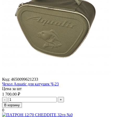
Код:
4650099621233
Чехол Aquatic для катушек Ч-23
Цена за шт
1 700.00
₽
-
+
В корзину
0