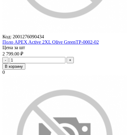
Код:
2001276090434
Поло APEX Active 2XL Olive GreenTP-0002-02
Цена за шт
2 799.00
₽
-
+
В корзину
0