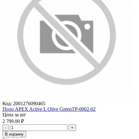
Код:
2001276090465
Поло APEX Active L Olive GreenTP-0002-02
Цена за шт
2 799.00
₽
-
+
В корзину