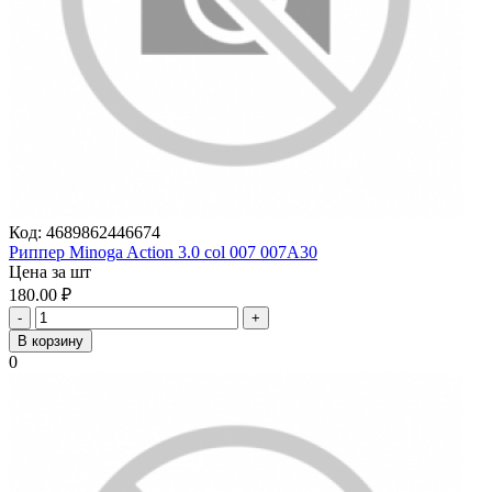
Код:
4689862446674
Риппер Minoga Action 3.0 col 007 007A30
Цена за шт
180.00
₽
-
+
В корзину
0