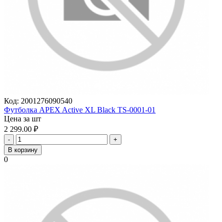
Код:
2001276090540
Футболка APEX Active XL Black TS-0001-01
Цена за шт
2 299.00
₽
-
+
В корзину
0