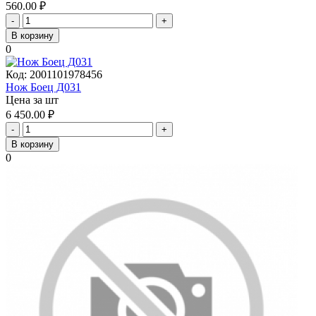
560.00
₽
-
+
В корзину
0
Код:
2001101978456
Нож Боец Д031
Цена за шт
6 450.00
₽
-
+
В корзину
0