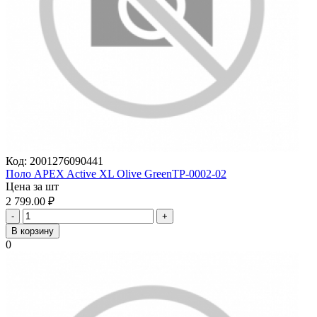
Код:
2001276090441
Поло APEX Active XL Olive GreenTP-0002-02
Цена за шт
2 799.00
₽
-
+
В корзину
0