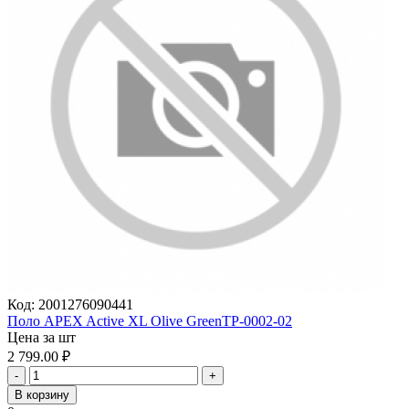
Код:
2001276090441
Поло APEX Active XL Olive GreenTP-0002-02
Цена за шт
2 799.00
₽
-
+
В корзину