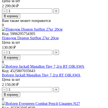
Цена за шт
2 299.00
₽
-
+
В корзину
Вам также может понравится
0
Код:
5906295754305
Поводок Dragon Surflon 27кг 20см
Цена за шт
130.00
₽
-
+
В корзину
0
Код:
4525807035643
Воблер Jackall Magallon Tiny 7,2гр RT OIKAWA
Цена за шт
2 150.00
₽
-
+
В корзину
0
Код:
4533625054920