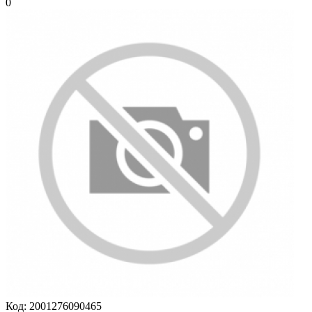
0
Код:
2001276090465