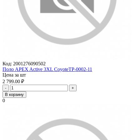
Код:
2001276090502
Поло APEX Active 3XL CoyoteTP-0002-11
Цена за шт
2 799.00
₽
-
+
В корзину
0