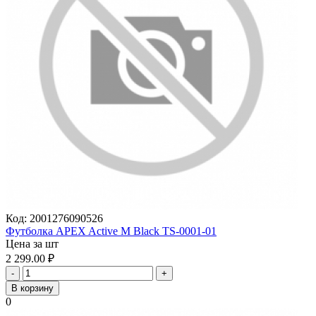
Код:
2001276090526
Футболка APEX Active M Black TS-0001-01
Цена за шт
2 299.00
₽
-
+
В корзину
0