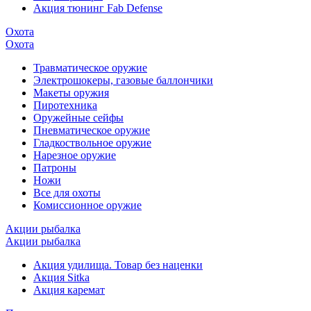
Акция тюнинг Fab Defense
Охота
Охота
Травматическое оружие
Электрошокеры, газовые баллончики
Макеты оружия
Пиротехника
Оружейные сейфы
Пневматическое оружие
Гладкоствольное оружие
Нарезное оружие
Патроны
Ножи
Все для охоты
Комиссионное оружие
Акции рыбалка
Акции рыбалка
Акция удилища. Товар без наценки
Акция Sitka
Акция каремат