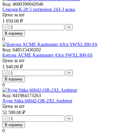
Код:
4680396042646
Секция К-20 5 патронов 243-3 кожа
Цена за шт
1 050.00
₽
-
+
В корзину
0
Код:
048515430202
Блесна ACME Kastmaster 43гр SWXL300-SS
Цена за шт
1 940.00
₽
-
+
В корзину
0
Код:
841984173263
Худи Sitka 60042-OB-2XL Ambient
Цена за шт
52 590.00
₽
-
+
В корзину
0