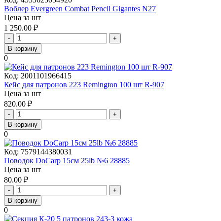
Воблер Evergreen Combat Pencil Gigantes N27
Цена за шт
1 250.00
₽
-
+
В корзину
0
Код:
2001101966415
Кейс для патронов 223 Remington 100 шт R-907
Цена за шт
820.00
₽
-
+
В корзину
0
Код:
7579144380031
Поводок DoCarp 15см 25lb №6 28885
Цена за шт
80.00
₽
-
+
В корзину
0